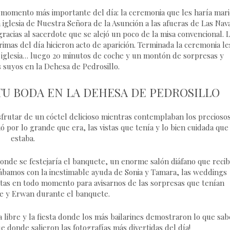
l momento más importante del día: la ceremonia que les haría mar
 iglesia de Nuestra Señora de la Asunción a las afueras de Las Nav
acias al sacerdote que se alejó un poco de la misa convencional. 
imas del día hicieron acto de aparición. Terminada la ceremonia le
la iglesia… luego 20 minutos de coche y un montón de sorpresas y
 suyos en la Dehesa de Pedrosillo.
TU BODA EN LA DEHESA DE PEDROSILLO
isfrutar de un cóctel delicioso mientras contemplaban los precioso
ó por lo grande que era, las vistas que tenía y lo bien cuidada que
estaba.
 donde se festejaría el banquete, un enorme salón diáfano que recib
ábamos con la inestimable ayuda de Sonia y Tamara, las weddings
tas en todo momento para avisarnos de las sorpresas que tenían
 y Erwan durante el banquete.
 libre y la fiesta donde los más bailarines demostraron lo que sa
ue donde salieron las fotografías más divertidas del día!