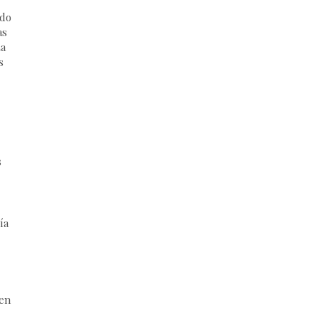
ido
as
La
s
s
ía
ben