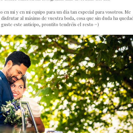
 en mi y en mi equipo para un día tan especial para vosotros. Me
s disfrutar al máximo de vuestra boda, cosa que sin duda ha queda
 guste este anticipo, prontito tendréis el resto =)