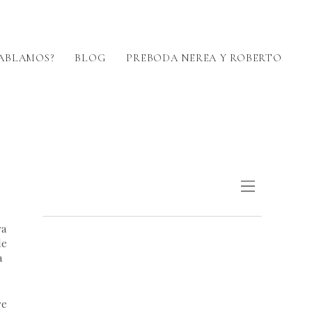
ABLAMOS?
BLOG
PREBODA NEREA Y ROBERTO
ya
de
a
re