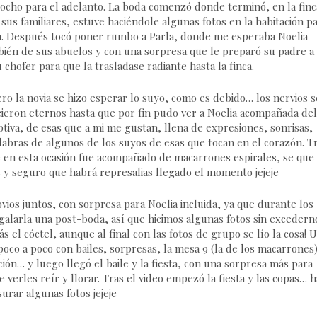
 ocho para el adelanto. La boda comenzó donde terminó, en la finc
s familiares, estuve haciéndole algunas fotos en la habitación p
ca. Después tocó poner rumbo a Parla, donde me esperaba Noelia
ién de sus abuelos y con una sorpresa que le preparó su padre a 
 chofer para que la trasladase radiante hasta la finca.
ero la novia se hizo esperar lo suyo, como es debido… los nervios s
cieron eternos hasta que por fin pudo ver a Noelia acompañada del
tiva, de esas que a mi me gustan, llena de expresiones, sonrisas,
abras de algunos de los suyos de esas que tocan en el corazón. T
 en esta ocasión fue acompañado de macarrones espirales, se que
 y seguro que habrá represalias llegado el momento jejeje
ios juntos, con sorpresa para Noelia incluida, ya que durante los
alarla una post-boda, así que hicimos algunas fotos sin excedern
el cóctel, aunque al final con las fotos de grupo se lío la cosa! 
co a poco con bailes, sorpresas, la mesa 9 (la de los macarrones
ión… y luego llegó el baile y la fiesta, con una sorpresa más para
verles reír y llorar. Tras el video empezó la fiesta y las copas… h
urar algunas fotos jejeje