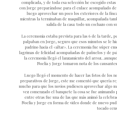
complicada, y de toda esa selección he escogido estas
con Jorge preparándose para el enlace acompañado de su
luego aprovechar un poco los exteriores de la fin
mientras la terminaban de maquillar, acompañada tamb
salida de la casa: todo un cochazo con su
La ceremonia estaba prevista para las 6 de la tarde, p
palpaban en Jorge, seguro que esos minutos se le hi
padrino hacia el «altar». La ceremonia fue súper emo
lagrimas de felicidad acompañadas de pañuelos y de pal
la ceremonia llegó el lanzamiento del arroz…aunque
Noelia y Jorge tomaron nota de los causantes
Luego llegó el momento de hacer las fotos de los nov
preparativos de Jorge, este me comentó que quería reg
mucho para que los novios pudiesen aprovechar algo más 
vez comenzado el banquete la cosa se fue animando po
entre otras fue una de las que más animó la celebrac
Noelia y Jorge en forma de video donde de nuevo pude 
tocado cens