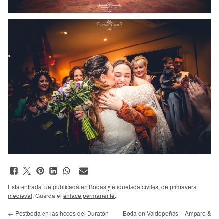
Esta entrada fue publicada en
Bodas
y etiquetada
civiles
,
de primavera
,
medieval
. Guarda el
enlace permanente
.
←
Postboda en las hoces del Duratón
Boda en Valdepeñas – Amparo &