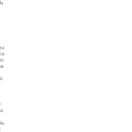
la
ra
ben
nte
ar
de
e
ón
ia,
s