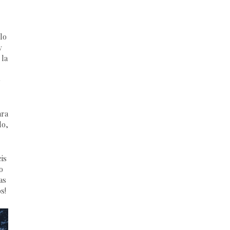
lo
y
 la
o
ara
do,
is
o
as
s!