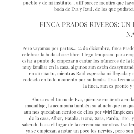
pueblo y de mi instituto… ufff parece mentira que haya
boda de Eva y Raul, de los que pudiste
FINCA PRADOS RIVEROS: UN
N
Pero vayamos por partes… 22 de diciembre, finca Prados
celebrar la boda al aire libre. Llego temprano para em
estar a punto de empezar a cantar los números de la 
muy familiar en la casa, algunos aun están desayunand
en su cuarto, mientras Raul esperaba mi llegada y 
rodeado en todo momento por su familia. Tras terminar
la finca, aun es pronto y 
Ahora es el turno de Eva, quien se encuentra en l
maquillaje, la acompaña también su abuela que no qui
aun nos quedaban cientos de ellos por vivir! Empiezan 
de la casa, Alber, Natalia, Irene, Sara, Pardo, Tito
saliendo hacia el lugar de la ceremonia mientras Eva t
ya se empiezan a notar un poco los nervios, pero son 