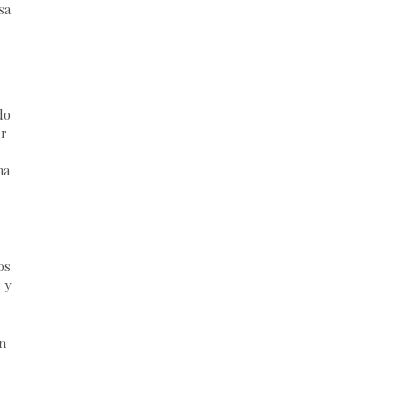
sa
do
er
na
os
 y
n