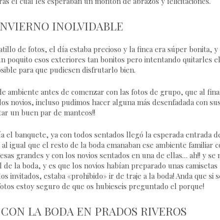
 tras el cual les esperaban un montón de abrazos y felicitaciones.
INVIERNO INOLVIDABLE
llo de fotos, el día estaba precioso y la finca era súper bonita, y
 poquito esos exteriores tan bonitos pero intentando quitarles e
ible para que pudiesen disfrutarlo bien.
s de ambiente antes de comenzar con las fotos de grupo, que al fina
 los novios, incluso pudimos hacer alguna más desenfadada con su
ltar un buen par de manteos!!
a el banquete, ya con todos sentados llegó la esperada entrada d
e al igual que el resto de la boda emanaban ese ambiente familiar 
sas grandes y con los novios sentados en una de ellas… ah!! y se
 de la boda, y es que los novios habían preparado unas camisetas
s invitados, estaba «prohibido» ir de traje a la boda! Anda que si s
as fotos estoy seguro de que os hubieseis preguntado el porque!
 CON LA BODA EN PRADOS RIVEROS