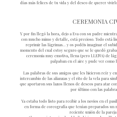
días más felices de tu vida y del deseo de querer vivir
CEREMONIA CIV
Y por fin llegó la hora, dejo a Eva con su padre mient
con mucho mimo y detalle, está precioso. Todo está 
reprimir las lágrimas… y os podéis imaginar el subi
momento del cual estoy seguro que se le quedó grabado
ceremonia muy emotiva, llena (pero LLENA) de lág
palpaban en el aire y pude ver como l
Las palabras de sus amigos que les hicieron reír y e
intercambio de las alianzas y el rito de la vela para s
que aportaron sus lazos llenos de deseos para atar con 
por último con las palabra
Ya estaba todo listo para recibir a los novios en el p
en forma de coreografía que tenían preparados un 
reciente unión de la pareja