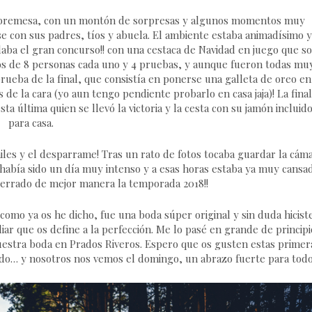
 sobremesa, con un montón de sorpresas y algunos momentos muy
e con sus padres, tíos y abuela. El ambiente estaba animadísimo y
aba el gran concurso!! con una cestaca de Navidad en juego que so
upos de 8 personas cada uno y 4 pruebas, y aunque fueron todas mu
rueba de la final, que consistía en ponerse una galleta de oreo en
 de la cara (yo aun tengo pendiente probarlo en casa jaja)! La final
ta última quien se llevó la victoria y la cesta con su jamón incluid
para casa.
 bailes y el desparrame! Tras un rato de fotos tocaba guardar la cám
 había sido un día muy intenso y a esas horas estaba ya muy cansa
cerrado de mejor manera la temporada 2018!!
como ya os he dicho, fue una boda súper original y sin duda hiciste
iar que os define a la perfección. Me lo pasé en grande de principi
uestra boda en Prados Riveros. Espero que os gusten estas primer
do… y nosotros nos vemos el domingo, un abrazo fuerte para todo