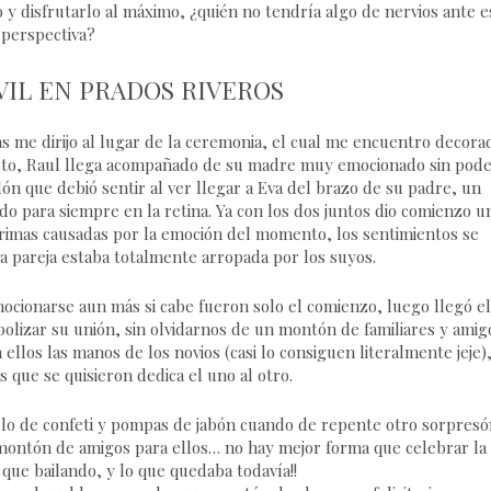
lo y disfrutarlo al máximo, ¿quién no tendría algo de nervios ante e
perspectiva?
IL EN PRADOS RIVEROS
ras me dirijo al lugar de la ceremonia, el cual me encuentro decora
listo, Raul llega acompañado de su madre muy emocionado sin pod
dón que debió sentir al ver llegar a Eva del brazo de su padre, un
 para siempre en la retina. Ya con los dos juntos dio comienzo u
rimas causadas por la emoción del momento, los sentimientos se
a pareja estaba totalmente arropada por los suyos.
mocionarse aun más si cabe fueron solo el comienzo, luego llegó el
imbolizar su unión, sin olvidarnos de un montón de familiares y amig
ellos las manos de los novios (casi lo consiguen literalmente jeje),
s que se quisieron dedica el uno al otro.
asillo de confeti y pompas de jabón cuando de repente otro sorpresó
montón de amigos para ellos… no hay mejor forma que celebrar la
 que bailando, y lo que quedaba todavía!!