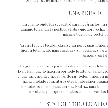
Ahora ya si, terminado el baile hicieron el pasillo
UNA BODA DE 
En cuanto pude los secuestré para llevármelos un rati
aunque teníamos la postboda había que aprovechar un
mínimo tiempo de cóctel pos
Ya en el cóctel tocaba relajarse un poco, unas fotito
fueron totalmente improvisadas y sin presiones para
amigos y sin fa
La gente comenzó a pasar al salón donde se celebrarí
Eva y Raul que lo hicieron por todo lo alto, el banquet
el que me encontré nada más llegar, todos juntos en me
había olvidado comentaros otro punto súper original
diseñadas por una de sus amigas, Beatriz, para todos lo
me olvida y los que no fuisteis a la boda veis l
FIESTA POR TODO LO ALTO