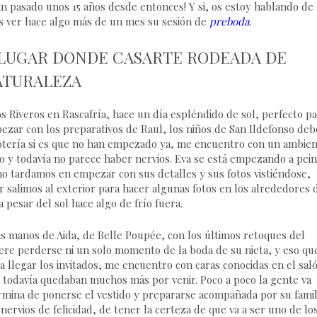
n pasado unos 15 años desde entonces! Y si, os estoy hablando de 
is ver hace algo más de un mes su sesión de
preboda
.
 LUGAR DONDE CASARTE RODEADA DE
ATURALEZA
 Riveros en Rascafría, hace un día espléndido de sol, perfecto pa
pezar con los preparativos de Raul, los niños de San Ildefonso de
lotería si es que no han empezado ya, me encuentro con un ambie
o y todavía no parece haber nervios. Eva se está empezando a pein
no tardamos en empezar con sus detalles y sus fotos vistiéndose,
 salimos al exterior para hacer algunas fotos en los alrededores 
a pesar del sol hace algo de frío fuera.
as manos de Aida, de Belle Poupée, con los últimos retoques del
ere perderse ni un solo momento de la boda de su nieta, y eso qu
a llegar los invitados, me encuentro con caras conocidas en el sal
.. y todavía quedaban muchos más por venir. Poco a poco la gente va
ermina de ponerse el vestido y prepararse acompañada por su famil
nervios de felicidad, de tener la certeza de que va a ser uno de lo