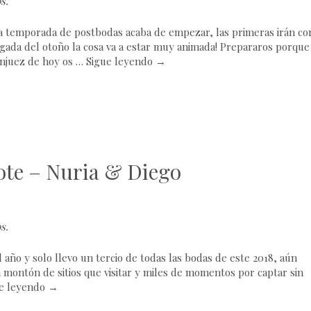
os
.
a temporada de postbodas acaba de empezar, las primeras irán co
egada del otoño la cosa va a estar muy animada! Prepararos porque
anjuez de hoy os …
Sigue leyendo
→
ote – Nuria & Diego
os
.
año y solo llevo un tercio de todas las bodas de este 2018, aún
montón de sitios que visitar y miles de momentos por captar sin
e leyendo
→