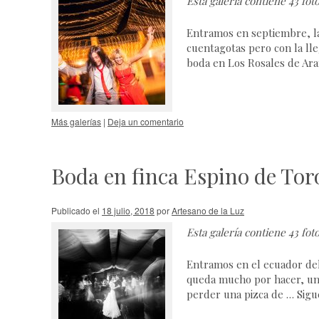
Esta galería contiene
43 fot
Entramos en septiembre, l
cuentagotas pero con la ll
boda en Los Rosales de Ar
Más galerías
|
Deja un comentario
Boda en finca Espino de Tor
Publicado el
18 julio, 2018
por
Artesano de la Luz
Esta galería contiene
43 fot
Entramos en el ecuador del 
queda mucho por hacer, un 
perder una pizca de …
Sigu