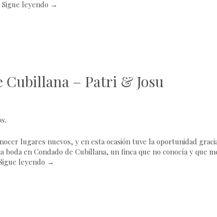
…
Sigue leyendo
→
 Cubillana – Patri & Josu
os
.
ocer lugares nuevos, y en esta ocasión tuve la oportunidad graci
una boda en Condado de Cubillana, un finca que no conocía y que m
Sigue leyendo
→