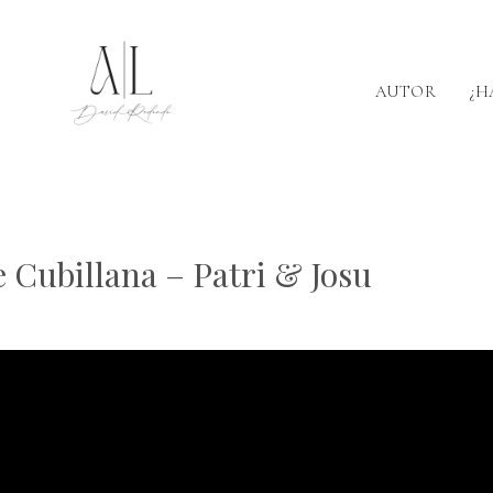
AUTOR
¿H
 Cubillana – Patri & Josu