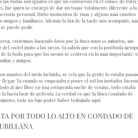
 las bodas son iguales es que no estuvieron en el enlace de Patri 
i, fue quien se encargó de dar un toque totalmente diferente a la
pertorio personal. Hubo momentos de risas y alguno más emotivo
us amigos y familiares. Además la luz de la tarde nos acompañó, má
 se puede pedir.
rroz, estuvimos haciendo fotos por la finca unos 10 minutos, sin
 del cóctel junto a los suyos. Ya sabéis que con la postboda siemp
ía de la boda para que los novios se centren en lo más importante: 
milias y amigos.
n manteo del novio incluido, se veía que la gente lo estaba pasa
 llegar. Ya cuando se empezaba a poner el sol los invitados fueron
todo al aire libre en una estupenda noche de verano, todo estaba
a hacía lucir de película. La verdad es que la finca Condado de
njunto, todo un lujo poder haber trabajado aquí.
ESTA POR TODO LO ALTO EN CONDADO DE
UBILLANA