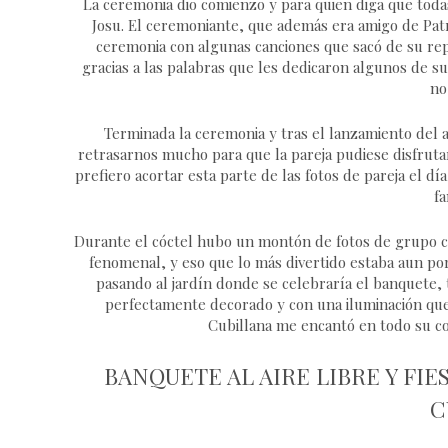
La ceremonia dio comienzo y para quien diga que todas
Josu. El ceremoniante, que además era amigo de Patr
ceremonia con algunas canciones que sacó de su re
gracias a las palabras que les dedicaron algunos de s
no
Terminada la ceremonia y tras el lanzamiento del a
retrasarnos mucho para que la pareja pudiese disfrutar
prefiero acortar esta parte de las fotos de pareja el d
fa
Durante el cóctel hubo un montón de fotos de grupo co
fenomenal, y eso que lo más divertido estaba aun por
pasando al jardín donde se celebraría el banquete, 
perfectamente decorado y con una iluminación que l
Cubillana me encantó en todo su co
BANQUETE AL AIRE LIBRE Y FI
C