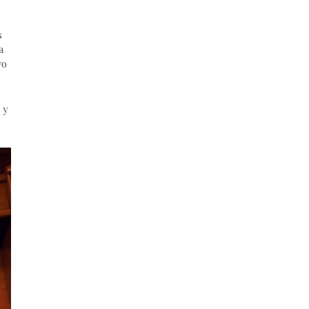
s
a
vo
 y