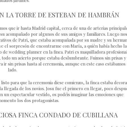
idados jardines.
EN LA TORRE DE ESTEBAN DE HAMBRÁN
os que ir hasta Madrid capital, cerca de una de arterias principal
Josu acompañado por algunos de sus amigos y familiares. Luego no
arativos de Patri, que estaba acompañada por su madre y su herman
tuve el sorpresón de encontrarme con María, a quién había hecho la
 de wedding planner en la finca. Patri es maquilladora profesiona
, todo un acierto porque estaba deslumbrante. Fuimos sin prisas y
a ir sin prisas hasta al ceremonia, aunque en este caso estábamos 
lado.
 listo para que la ceremonia diese comienzo, la finca estaba decor
 llegada de los novios. Josu fue el primero en llegar, poco despu
on un espectacular vestido, os podéis imaginar las emociones que
momento los dos protagonistas.
CIOSA FINCA CONDADO DE CUBILLANA