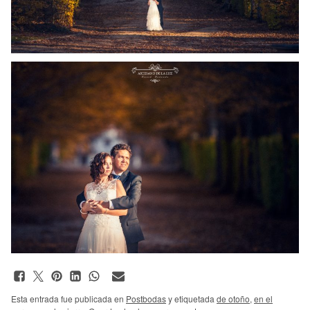
Esta entrada fue publicada en
Postbodas
y etiquetada
de otoño
,
en el