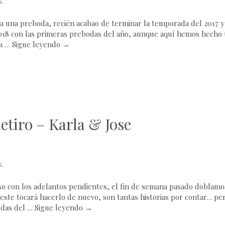
s
.
ía una preboda, recién acabao de terminar la temporada del 2017 y
018 con las primeras prebodas del año, aunque aquí hemos hecho
ta …
Sigue leyendo
→
etiro – Karla & Jose
s
.
so con los adelantos pendientes, el fin de semana pasado doblamo
este tocará hacerlo de nuevo, son tantas historias por contar… pe
odas del …
Sigue leyendo
→