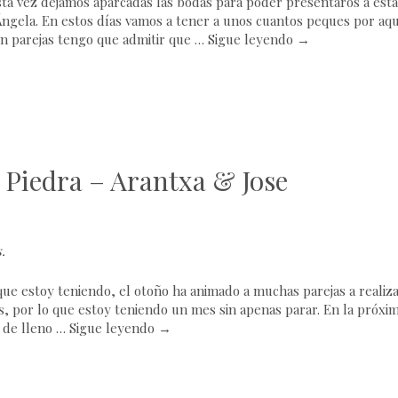
ta vez dejamos aparcadas las bodas para poder presentaros a esta
ngela. En estos días vamos a tener a unos cuantos peques por aqu
n parejas tengo que admitir que …
Sigue leyendo
→
 Piedra – Arantxa & Jose
s
.
e estoy teniendo, el otoño ha animado a muchas parejas a realiz
, por lo que estoy teniendo un mes sin apenas parar. En la próxi
 de lleno …
Sigue leyendo
→